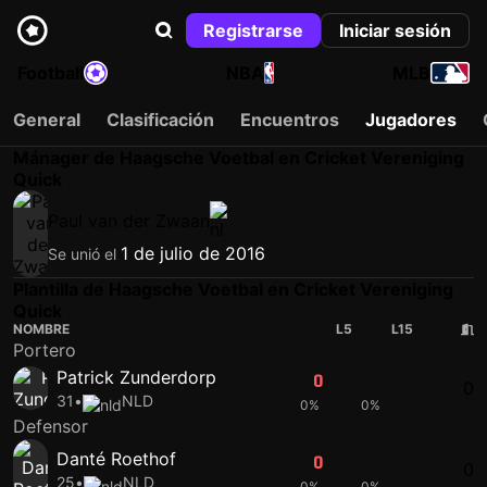
Registrarse
Iniciar sesión
Football
NBA
MLB
General
Clasificación
Encuentros
Jugadores
Mánager de Haagsche Voetbal en Cricket Vereniging
Quick
Paul van der Zwaan
1 de julio de 2016
Se unió el
Plantilla de Haagsche Voetbal en Cricket Vereniging
Quick
NOMBRE
L5
L15
Portero
Patrick Zunderdorp
0
0
0
31
•
NLD
0%
0%
Defensor
Danté Roethof
0
0
0
25
•
NLD
0%
0%