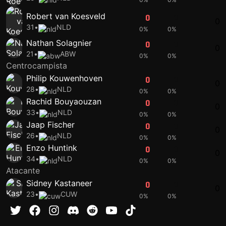
Robert van Koesveld
0
0
0
31
•
NLD
0%
0%
Nathan Solagnier
0
0
0
21
•
ABW
0%
0%
Centrocampista
Philip Kouwenhoven
0
0
0
28
•
NLD
0%
0%
Rachid Bouyaouzan
0
0
0
33
•
NLD
0%
0%
Jaap Fischer
0
0
0
26
•
NLD
0%
0%
Enzo Huntink
0
0
0
34
•
NLD
0%
0%
Atacante
Sidney Kastaneer
0
0
0
23
•
CUW
0%
0%