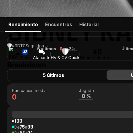
SIDNEY K
Rendimiento
Encuentros
Historial
#3
DT
0
Seguidores
5 últimos
0 %
Últim
0
#0
CUW
23 años
Atacante
HV & CV Quick
Número de dorsal
Breakdown
5 últimos
Puntuación media
Jugado
0
0 %
100
75
99
De
a
60
74
De
a