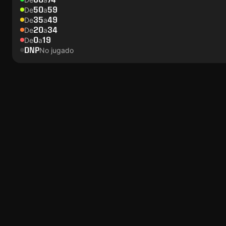
50
59
De
a
35
49
De
a
20
34
De
a
0
19
De
a
DNP
No jugado