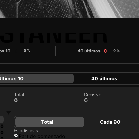
ASTANEER
os 10
0 %
40 últimos
0 %
0
0
Últimos 10
40 últimos
Total
Decisivo
0
0
Total
Cada 90’
0
Estadísticas
0
partido comenzado
0