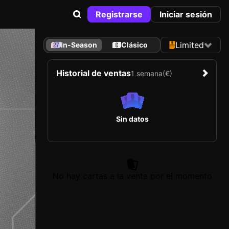
Registrarse
Iniciar sesión
Limited
In-Season
Clásico
Historial de ventas
1 semana
(€)
Sin datos
No hay cartas a la venta por el momento