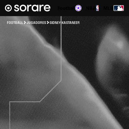
Football
NBA
MLB
FOOTBALL
JUGADORES
SIDNEY KASTANEER