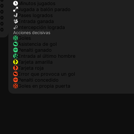
minutos jugados
0
jugada a balón parado
0
pases logrados
0
Entrada ganada
0
Intercepción lograda
0
Acciones decisivas
goles
asistencia de gol
Penalti ganado
Entrada al último hombre
tarjeta amarilla
tarjeta roja
Error que provoca un gol
Penalti concedido
goles en propia puerta