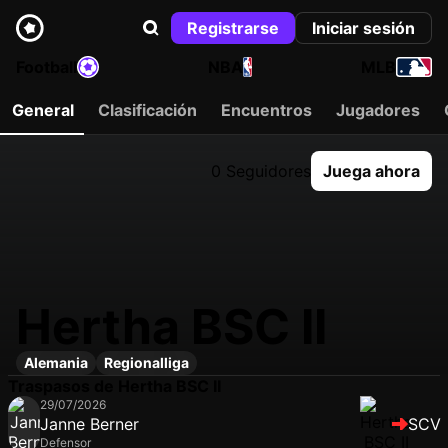
Registrarse
Iniciar sesión
Football
NBA
MLB
General
Clasificación
Encuentros
Jugadores
0 Seguidores
Juega ahora
Hertha BSC II
Alemania
Regionalliga
Traspasos de Hertha BSC II
29/07/2026
Janne Berner
SCV
Defensor