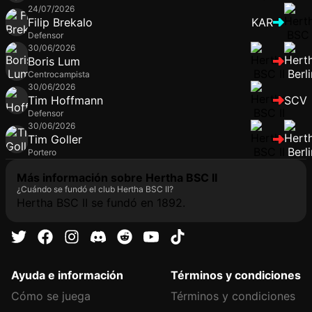
24/07/2026
Filip Brekalo
KAR
Defensor
30/06/2026
Boris Lum
Centrocampista
30/06/2026
Tim Hoffmann
SCV
Defensor
30/06/2026
Tim Goller
Portero
Más información sobre Hertha BSC II
¿Cuándo se fundó el club Hertha BSC II?
Hertha BSC II se fundó en 1892.
Ayuda e información
Términos y condiciones
Cómo se juega
Términos y condiciones