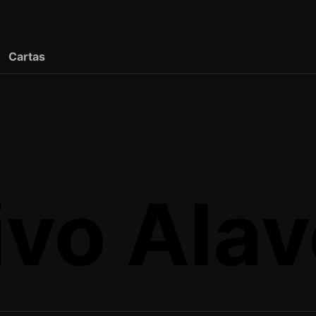
Cartas
vo Alavé