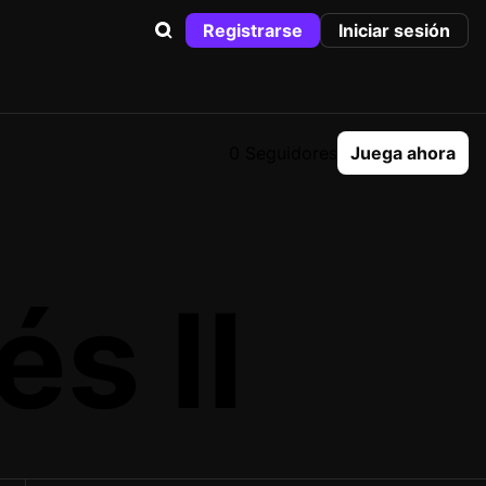
Registrarse
Iniciar sesión
0 Seguidores
Juega ahora
s II