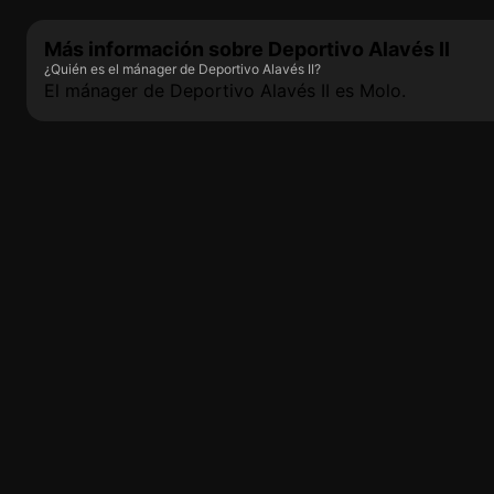
Más información sobre Deportivo Alavés II
¿Quién es el mánager de Deportivo Alavés II?
El mánager de Deportivo Alavés II es Molo.