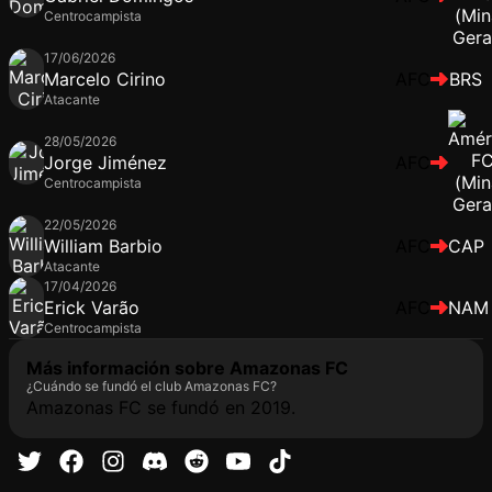
Centrocampista
17/06/2026
Marcelo Cirino
AFC
BRS
Atacante
28/05/2026
Jorge Jiménez
AFC
Centrocampista
22/05/2026
William Barbio
AFC
CAP
Atacante
17/04/2026
Erick Varão
AFC
NAM
Centrocampista
Más información sobre Amazonas FC
¿Cuándo se fundó el club Amazonas FC?
Amazonas FC se fundó en 2019.