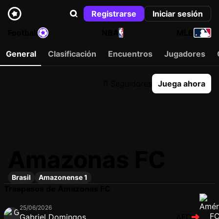
Registrarse
Iniciar sesión
Football
NBA
MLB
General
Clasificación
Encuentros
Jugadores
0 Seguidores
Juega ahora
Amazonas FC
Brasil
Amazonense 1
Traspasos de Amazonas FC
25/06/2026
Gabriel Domingos
AFC