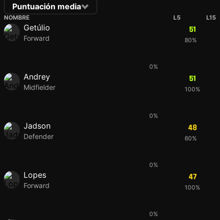
Puntuación media
NOMBRE
L5
L15
Getúlio
51
Forward
80%
51
0%
Andrey
51
Midfielder
100%
47
0%
Jadson
48
Defender
60%
50
0%
Lopes
47
Forward
100%
50
0%