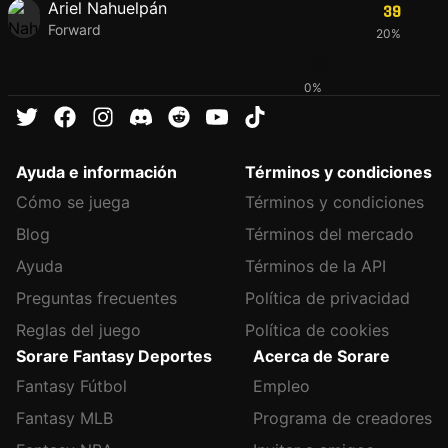
Ariel Nahuelpán
39
Forward
20%
38
0%
Ayuda e información
Términos y condiciones
Cómo se juega
Términos y condiciones
Blog
Términos del mercado
Ayuda
Términos de la API
Preguntas frecuentes
Política de privacidad
Reglas del juego
Política de cookies
Sorare Fantasy Deportes
Acerca de Sorare
Fantasy Fútbol
Empleo
Fantasy MLB
Programa de creadores