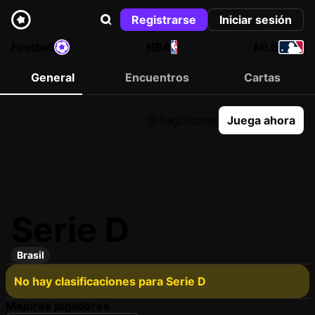
Registrarse
Iniciar sesión
Football
NBA
MLB
General
Encuentros
Cartas
0 Seguidores
Juega ahora
Serie D
Brasil
No hay clasificaciones para Serie D
Mejores jugadores