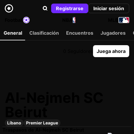
Registrarse
Iniciar sesión
Football
NBA
MLB
General
Clasificación
Encuentros
Jugadores
0 Seguidores
Juega ahora
Al-Nejmeh SC
Beirut
Líbano
Premier League
Traspasos de Al-Nejmeh SC Beirut