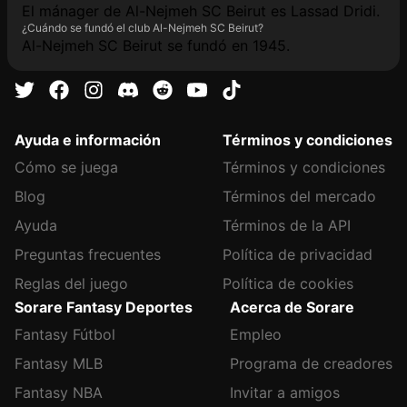
El mánager de Al-Nejmeh SC Beirut es Lassad Dridi.
¿Cuándo se fundó el club Al-Nejmeh SC Beirut?
Al-Nejmeh SC Beirut se fundó en 1945.
Ayuda e información
Términos y condiciones
Cómo se juega
Términos y condiciones
Blog
Términos del mercado
Ayuda
Términos de la API
Preguntas frecuentes
Política de privacidad
Reglas del juego
Política de cookies
Sorare Fantasy Deportes
Acerca de Sorare
Fantasy Fútbol
Empleo
Fantasy MLB
Programa de creadores
Fantasy NBA
Invitar a amigos