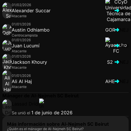
01/02/2026
Alexander Succar
NEJ
Atacante
01/01/2026
Austin Odhiambo
GOR
NEJ
Centrocampista
01/01/2026
Juan Lucumí
NEJ
Atacante
01/01/2026
Jackson Khoury
S2
NEJ
Atacante
01/01/2026
Ali Al Haj
AHE
NEJ
Atacante
Mánager de Al-Nejmeh SC Beirut
Lassad Dridi
1 de junio de 2026
Se unió el
Más información sobre Al-Nejmeh SC Beirut
¿Quién es el mánager de Al-Nejmeh SC Beirut?