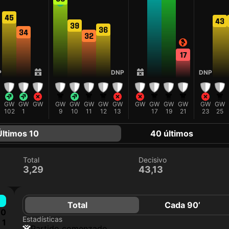
45
43
39
36
34
32
17
P
DNP
DNP
GW
GW
GW
GW
GW
GW
GW
GW
GW
GW
GW
GW
GW
GW
0
102
1
9
10
11
12
13
17
19
21
23
25
Últimos 10
40 últimos
Total
Decisivo
3,29
43,13
Total
Cada 90’
0
Estadísticas
1
partido comenzado