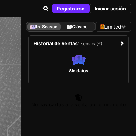
Registrarse
Iniciar sesión
Limited
In-Season
Clásico
Historial de ventas
1 semana
(€)
Sin datos
No hay cartas a la venta por el momento