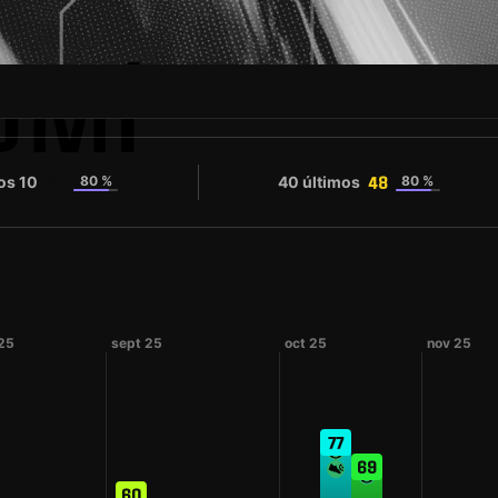
UMÍ
os 10
80 %
40 últimos
80 %
46
48
25
sept 25
oct 25
nov 25
77
69
60