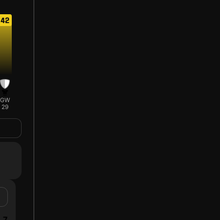
42
GW
29
7