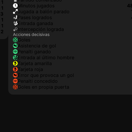
1
minutos jugados
4
1
jugada a balón parado
3
pases logrados
1
Entrada ganada
1
Intercepción lograda
2
Acciones decisivas
goles
asistencia de gol
Penalti ganado
Entrada al último hombre
tarjeta amarilla
tarjeta roja
Error que provoca un gol
Penalti concedido
goles en propia puerta