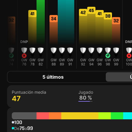
45
44
42
41
41
38
34
32
32
DNP
DN
GW
GW
GW
GW
GW
GW
GW
GW
GW
GW
GW
GW
GW
GW
72
74
76
78
82
88
89
91
92
94
96
98
99
10
5 últimos
Puntuación media
Jugado
47
80 %
100
75
99
De
a