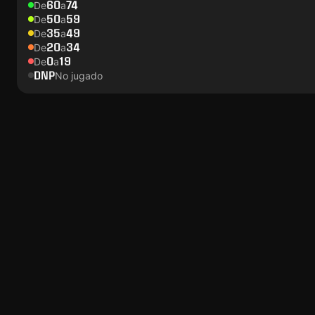
60
74
De
a
50
59
De
a
35
49
De
a
20
34
De
a
0
19
De
a
DNP
No jugado