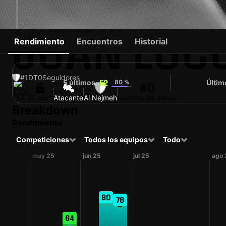
JUAN LUC
Rendimiento
Encuentros
Historial
#1
DT
0
Seguidores
5 últimos
80 %
Últim
52
#0
COL
27 años
Atacante
Al Nejmeh
Número de dorsal
Breakdown
Rendimiento
Competiciones
Todos los equipos
Todo
may 25
jun 25
jul 25
ago 
80
78
64