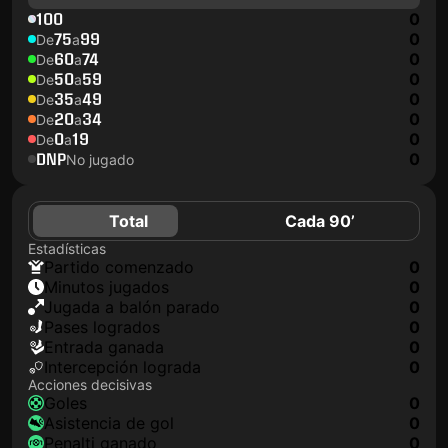
100
0
75
99
0
De
a
60
74
0
De
a
50
59
0
De
a
35
49
0
De
a
20
34
0
De
a
0
19
0
De
a
DNP
0
No jugado
Total
Cada 90’
Estadísticas
partido comenzado
0
minutos jugados
0
jugada a balón parado
0
pases logrados
0
Entrada ganada
0
Intercepción lograda
0
Acciones decisivas
goles
0
asistencia de gol
0
Penalti ganado
0