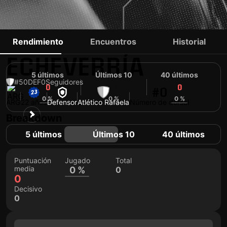
LUCIANO
Rendimiento
Encuentros
Historial
ECHEVERRÍA
5 últimos
Últimos 10
40 últimos
#50
DEF
0
Seguidores
0
0
0
#0
0 %
0 %
0 %
ARG
22 años
Defensor
Atlético Rafaela
Número de dorsal
Breakdown
5 últimos
Últimos 10
40 últimos
Puntuación
Jugado
Total
media
0 %
0
0
Decisivo
0