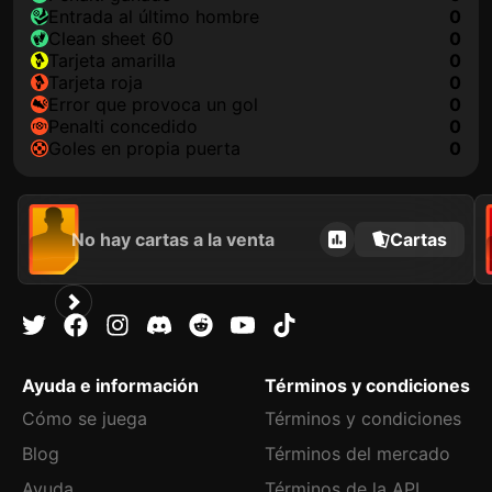
Entrada al último hombre
0
clean sheet 60
0
tarjeta amarilla
0
tarjeta roja
0
Error que provoca un gol
0
Penalti concedido
0
goles en propia puerta
0
No hay cartas a la venta
Cartas
Ayuda e información
Términos y condiciones
Cómo se juega
Términos y condiciones
Blog
Términos del mercado
Ayuda
Términos de la API