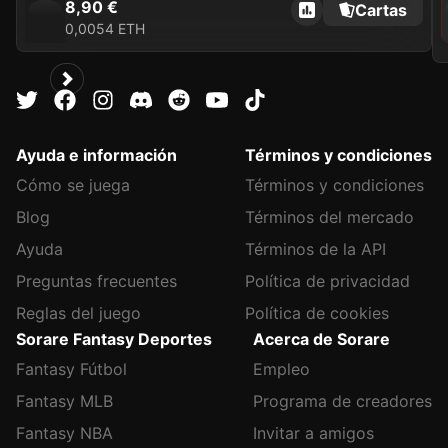
8,90 €
Cartas
0,0054 ETH
Ayuda e información
Términos y condiciones
Cómo se juega
Términos y condiciones
Blog
Términos del mercado
Ayuda
Términos de la API
Preguntas frecuentes
Política de privacidad
Reglas del juego
Política de cookies
Sorare Fantasy Deportes
Acerca de Sorare
Fantasy Fútbol
Empleo
Fantasy MLB
Programa de creadores
Fantasy NBA
Invitar a amigos