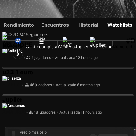
IBRAHIM FOFANA
Rendimiento
Encuentros
Historial
Watchlists
#37
DP
41
Seguidores
#0
BELGIQUE
CIV
22 años
Centrocampista
Westerlo
Jupiler Pro League
Número de 
Balfa13_
•
9 jugadores
•
Actualizada 18 hours ago
u23 1 euro
b_zelza
•
46 jugadores
•
Actualizada 6 months ago
Jupiler
Amaumau
•
18 jugadores
•
Actualizada 11 hours ago
202
Precio más bajo