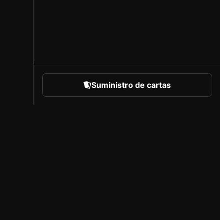
Suministro de cartas
eportes
Acerca de Sorare
Empleo
Programa de creadores
Invitar a amigos
l
Prensa
B
Cobertura