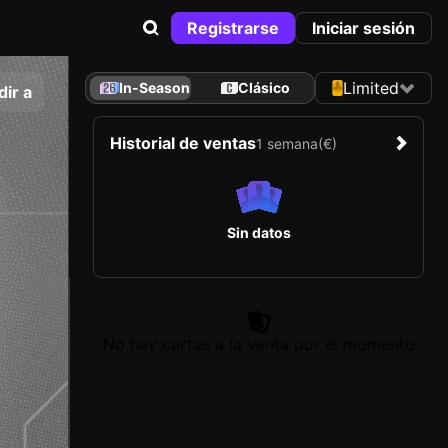
Registrarse
Iniciar sesión
Limited
In-Season
Clásico
ir a
Historial de ventas
1 semana
(€)
Sin datos
No hay cartas a la venta por el momento