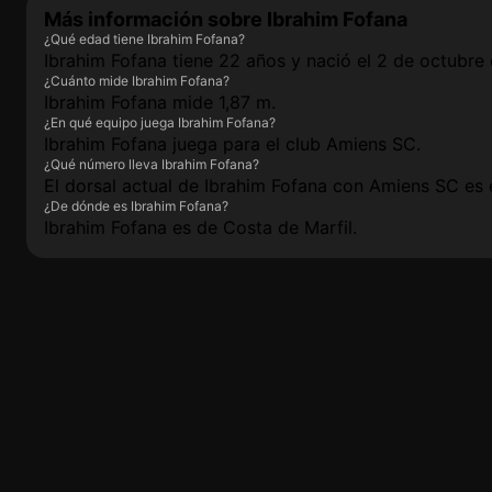
Más información sobre Ibrahim Fofana
¿Qué edad tiene Ibrahim Fofana?
Ibrahim Fofana tiene 22 años y nació el 2 de octubre
¿Cuánto mide Ibrahim Fofana?
Ibrahim Fofana mide 1,87 m.
¿En qué equipo juega Ibrahim Fofana?
Ibrahim Fofana juega para el club Amiens SC.
¿Qué número lleva Ibrahim Fofana?
El dorsal actual de Ibrahim Fofana con Amiens SC es 
¿De dónde es Ibrahim Fofana?
Ibrahim Fofana es de Costa de Marfil.