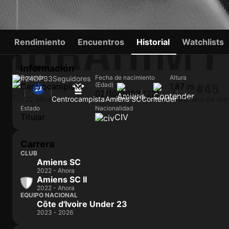
IBRAHIM 
Rendimiento
Encuentros
Historial
Watchlists
Información
Posición
Fecha de nacimiento
Altura
#24
DP
33
Seguidores
(Edad)
Centrocampista
1,87 m
#45
02/10/2003 (22)
CIV
22 años
Centrocampista
Amiens SC
Contender
Número de dor
Estado
Nacionalidad
Titular
CIV
Carrera
CLUB
Amiens SC
2022 - Ahora
Amiens SC II
2022 - Ahora
EQUIPO NACIONAL
Côte d'Ivoire Under 23
2023 - 2026