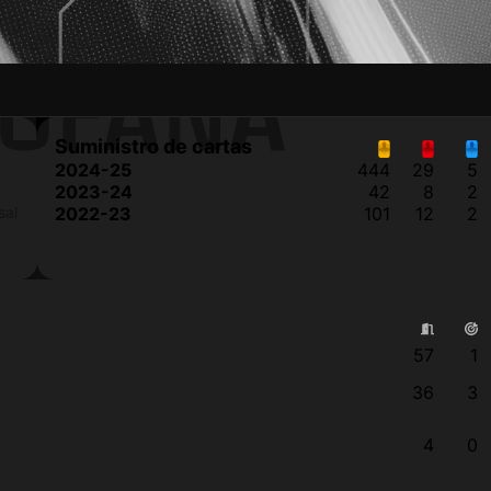
FOFANA
Suministro de cartas
2024-25
444
29
5
2023-24
42
8
2
sal
2022-23
101
12
2
57
1
36
3
4
0