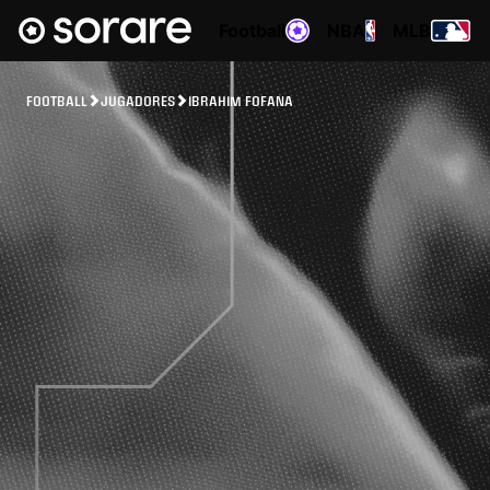
Football
NBA
MLB
FOOTBALL
JUGADORES
IBRAHIM FOFANA