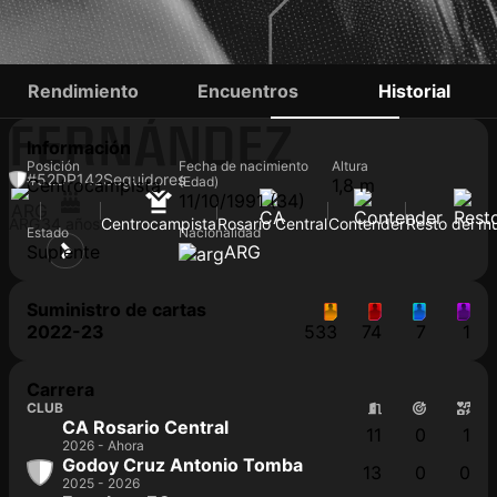
GUILLERMO
Rendimiento
Encuentros
Historial
FERNÁNDEZ
Información
Posición
Fecha de nacimiento
Altura
#52
DP
142
Seguidores
(Edad)
Centrocampista
1,8 m
11/10/1991 (34)
ARG
34 años
Centrocampista
Rosario Central
Contender
Resto del m
Estado
Nacionalidad
Suplente
ARG
Suministro de cartas
2022-23
533
74
7
1
Carrera
CLUB
CA Rosario Central
11
0
1
2026 - Ahora
Godoy Cruz Antonio Tomba
13
0
0
2025 - 2026