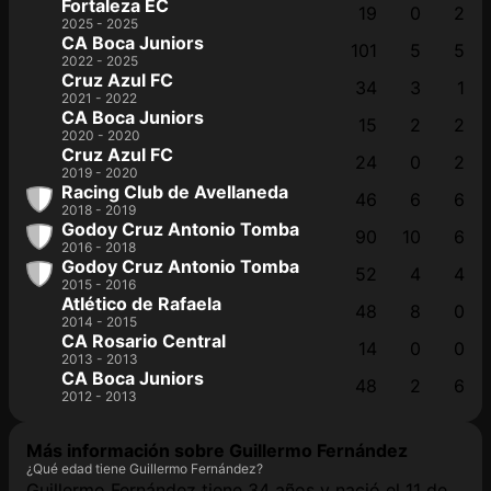
Fortaleza EC
19
0
2
2025 - 2025
CA Boca Juniors
101
5
5
2022 - 2025
Cruz Azul FC
34
3
1
2021 - 2022
CA Boca Juniors
15
2
2
2020 - 2020
Cruz Azul FC
24
0
2
2019 - 2020
Racing Club de Avellaneda
46
6
6
2018 - 2019
Godoy Cruz Antonio Tomba
90
10
6
2016 - 2018
Godoy Cruz Antonio Tomba
52
4
4
2015 - 2016
Atlético de Rafaela
48
8
0
2014 - 2015
CA Rosario Central
14
0
0
2013 - 2013
CA Boca Juniors
48
2
6
2012 - 2013
Más información sobre Guillermo Fernández
¿Qué edad tiene Guillermo Fernández?
Guillermo Fernández tiene 34 años y nació el 11 de