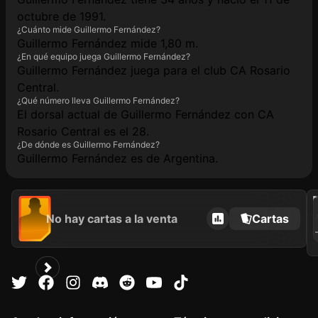
octubre de 1991.
¿Cuánto mide Guillermo Fernández?
Guillermo Fernández mide 1,80 m.
¿En qué equipo juega Guillermo Fernández?
Guillermo Fernández juega para el club CA Rosario
Central.
¿Qué número lleva Guillermo Fernández?
El dorsal actual de Guillermo Fernández con CA
Rosario Central es el 28.
¿De dónde es Guillermo Fernández?
Guillermo Fernández es de Argentina.
202
No hay cartas a la venta
Cartas
GU