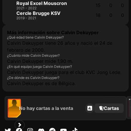
Royal Excel Mouscron
15
0
0
2021 - 2022
Cercle Brugge KSV
18
0
0
2019 - 2021
Más información sobre Calvin Dekuyper
¿Qué edad tiene Calvin Dekuyper?
Calvin Dekuyper tiene 26 años y nació el 24 de
febrero de 2000.
¿Cuánto mide Calvin Dekuyper?
Calvin Dekuyper mide 1,90 m.
¿En qué equipo juega Calvin Dekuyper?
Calvin Dekuyper juega para el club KVC Jong Lede.
¿De dónde es Calvin Dekuyper?
Calvin Dekuyper es de Bélgica.
202
No hay cartas a la venta
Cartas