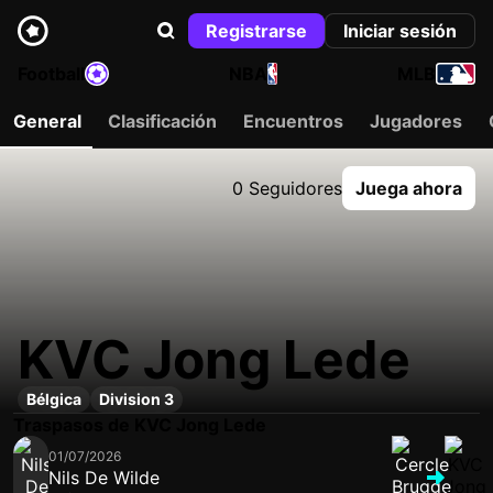
Registrarse
Iniciar sesión
Football
NBA
MLB
General
Clasificación
Encuentros
Jugadores
0 Seguidores
Juega ahora
KVC Jong Lede
Bélgica
Division 3
Traspasos de KVC Jong Lede
01/07/2026
Nils De Wilde