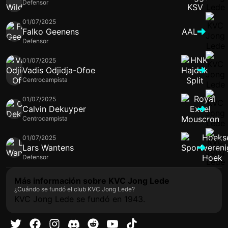
Defensor
01/07/2025
Falko Geenens
AAL
Defensor
01/07/2025
Vadis Odjidja-Ofoe
Centrocampista
01/07/2025
Calvin Dekuyper
Centrocampista
01/07/2025
Lars Wantens
Defensor
Más información sobre KVC Jong Lede
¿Cuándo se fundó el club KVC Jong Lede?
KVC Jong Lede se fundó en 1943.