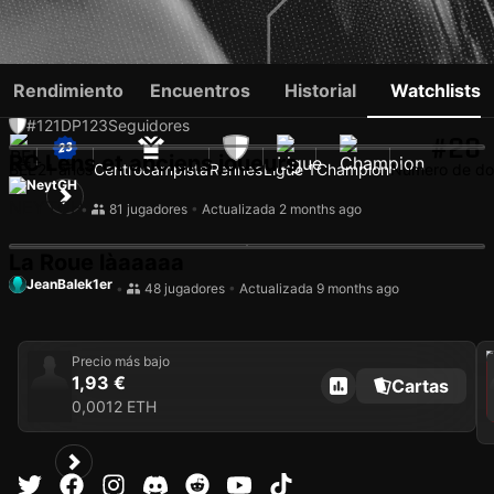
AYANDA SISHUBA
Rendimiento
Encuentros
Historial
Watchlists
#121
DP
123
Seguidores
#28
RC Lens et anciens joueurs
BEL
21 años
Centrocampista
Rennes
Ligue 1
Champion
Número de do
NeytGH
•
81 jugadores
•
Actualizada 2 months ago
La Roue làaaaaa
JeanBalek1er
•
48 jugadores
•
Actualizada 9 months ago
202
Precio más bajo
1,93 €
Cartas
0,0012 ETH