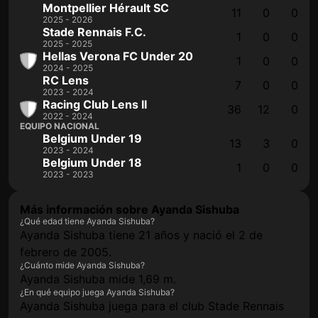
Montpellier Hérault SC
11
0
0
2025 - 2026
Stade Rennais F.C.
1
0
0
2025 - 2025
Hellas Verona FC Under 20
1
0
0
2024 - 2025
RC Lens
7
0
0
2023 - 2024
Racing Club Lens II
36
12
0
2022 - 2024
EQUIPO NACIONAL
Belgium Under 19
13
3
0
2023 - 2024
Belgium Under 18
1
0
0
2023 - 2023
Más información sobre Ayanda Sishuba
¿Qué edad tiene Ayanda Sishuba?
Ayanda Sishuba tiene 21 años y nació el 2 de
febrero de 2005.
¿Cuánto mide Ayanda Sishuba?
Ayanda Sishuba mide 1,69 m.
¿En qué equipo juega Ayanda Sishuba?
Ayanda Sishuba juega para el club Stade Rennais