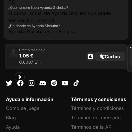
F.C..
¿Qué número lleva Ayanda Sishuba?
El dorsal actual de Ayanda Sishuba con Stade
Rennais F.C. es el 28.
¿De dónde es Ayanda Sishuba?
Ayanda Sishuba es de Bélgica.
202
Precio más bajo
1,05 €
Cartas
0,0007 ETH
Ayuda e información
Términos y condiciones
Cómo se juega
Términos y condiciones
Blog
Términos del mercado
Ayuda
Términos de la API