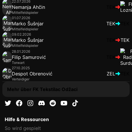
22.07.2026
Nemanja Ahčin
TEK
Mittelfeldspieler
01.07.2026
Marko Šušnjar
TEK
TEK
Mittelfeldspieler
09.02.2026
Marko Šušnjar
TEK
TEK
Mittelfeldspieler
28.01.2026
Filip Samurović
TEK
Torwart
27.10.2025
Despot Obrenović
ZEL
TEK
Verteidiger
Mehr über FK Tekstilac Odžaci
Hilfe & Ressourcen
So wird gespielt