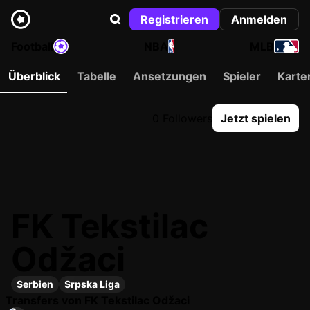
Registrieren
Anmelden
Football
NBA
MLB
Überblick
Tabelle
Ansetzungen
Spieler
Karte
0 Followers
Jetzt spielen
FK Tekstilac
Odžaci
Serbien
Srpska Liga
Transfers von FK Tekstilac Odžaci