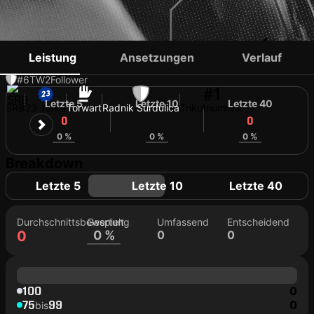
FILIP SAMUROVIĆ
Leistung
Ansetzungen
Verlauf
#6
TW
2
Follower
#1
Letzte 5
Letzte 10
Letzte 40
SRB
23 Jahre
Torwart
Radnik Surdulica
Trikotnummer
0
0
0
0 %
0 %
0 %
Breakdown
Letzte 5
Letzte 10
Letzte 40
Durchschnittsbewertung
Gespielt
Umfassend
Entscheidend
0
0 %
0
0
100
0
75
99
0
bis