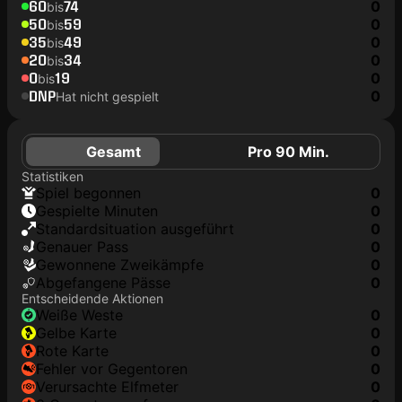
60
74
0
bis
50
59
0
bis
35
49
0
bis
20
34
0
bis
0
19
0
bis
DNP
0
Hat nicht gespielt
Gesamt
Pro 90 Min.
Statistiken
Spiel begonnen
0
Gespielte Minuten
0
Standardsituation ausgeführt
0
genauer Pass
0
Gewonnene Zweikämpfe
0
Abgefangene Pässe
0
Entscheidende Aktionen
weiße Weste
0
gelbe Karte
0
rote Karte
0
Fehler vor Gegentoren
0
Verursachte Elfmeter
0