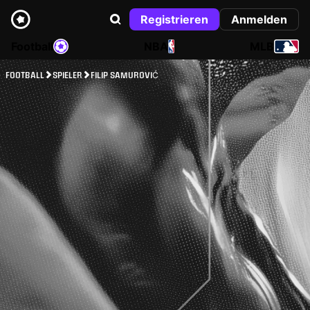
Registrieren
Anmelden
Football
NBA
MLB
FOOTBALL
SPIELER
FILIP SAMUROVIĆ