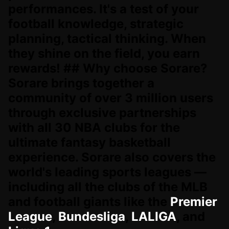
performances. It's a test of your
football knowledge, strategic
planning, tactical thinking. When
they shine on the field, you earn
rewards! ## Why choose Sorare?
Sorare brings together a
community of over 3 million users
through exclusive partnerships
with all 30 NBA clubs for the
ultimate fantasy basketball
experience. Sorare also covers the
world's leading sports leagues —
including all the clubs of the MLB
and football giants like the
Premier
League
,
Bundesliga
,
LALIGA
, and