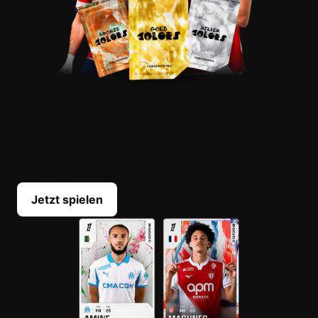
STELLE DEINE SPIELER AUF
Wähle in jeder Game Week deine besten
Spieler. Ihre Punktzahlen spiegeln ihre realen
Leistungen wider.
Jetzt spielen