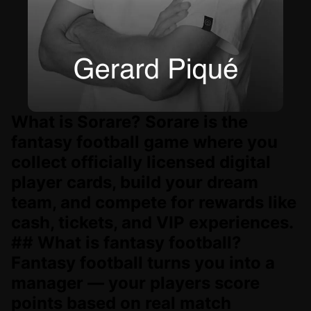
What is Sorare? Sorare is the
fantasy football game where you
collect officially licensed digital
player cards, build your dream
team, and compete for rewards like
cash, tickets, and VIP experiences.
## What is fantasy football?
Fantasy football turns you into a
manager — your players score
points based on real match