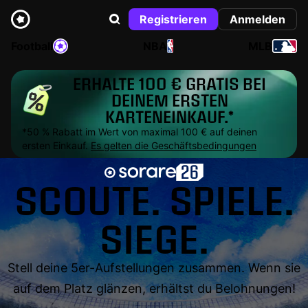
Registrieren
Anmelden
Football
NBA
MLB
ERHALTE 100 € GRATIS BEI
DEINEM ERSTEN
KARTENEINKAUF.*
*50 % Rabatt im Wert von maximal 100 € auf deinen
ersten Einkauf.
Es gelten die Geschäftsbedingungen
SCOUTE. SPIELE.
SIEGE.
Stell deine 5er-Aufstellungen zusammen. Wenn sie
auf dem Platz glänzen, erhältst du Belohnungen!