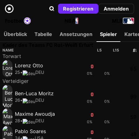
Registrieren
Anmelden
Football
NBA
MLB
Überblick
Tabelle
Ansetzungen
Spieler
Karte
Kader des Teams FC Rot-Weiß Erfurt
NAME
L5
L15
Torwart
Lorenz Otto
0
0
65
25
•
DEU
0%
0%
Verteidiger
Ben-Luca Moritz
0
0
99
26
•
DEU
0%
0%
Maxime Awoudja
0
42
59
28
•
DEU
0%
0%
Pablo Soares
0
0
48
24
•
USA