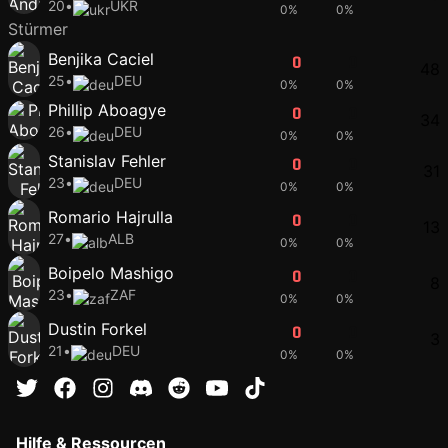
20
•
UKR
0%
0%
Stürmer
Benjika Caciel
0
0
48
25
•
DEU
0%
0%
Phillip Aboagye
0
0
34
26
•
DEU
0%
0%
Stanislav Fehler
0
0
31
23
•
DEU
0%
0%
Romario Hajrulla
0
0
13
27
•
ALB
0%
0%
Boipelo Mashigo
0
0
8
23
•
ZAF
0%
0%
Dustin Forkel
0
0
3
21
•
DEU
0%
0%
Hilfe & Ressourcen