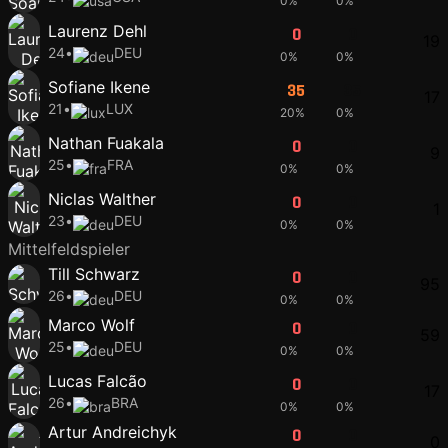
0%
0%
Laurenz Dehl
0
0
19
24
•
DEU
0%
0%
Sofiane Ikene
35
35
17
21
•
LUX
20%
0%
Nathan Fuakala
0
0
9
25
•
FRA
0%
0%
Niclas Walther
0
0
1
23
•
DEU
0%
0%
Mittelfeldspieler
Till Schwarz
0
0
95
26
•
DEU
0%
0%
Marco Wolf
0
0
59
25
•
DEU
0%
0%
Lucas Falcão
0
0
17
26
•
BRA
0%
0%
Artur Andreichyk
0
0
0