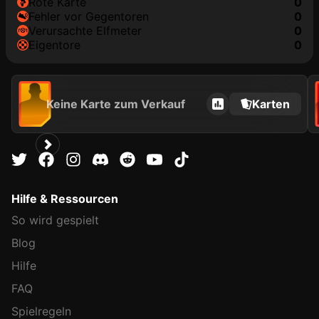
rote Karte
0
Fehler vor Gegentoren
0
Verursachte Elfmeter
0
Eigentore
0
Keine Karte zum Verkauf
Karten
Hilfe & Ressourcen
So wird gespielt
Blog
Hilfe
FAQ
Spielregeln