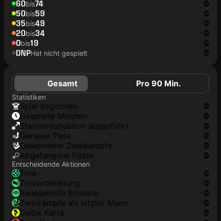
60
74
0
bis
50
59
0
bis
35
49
0
bis
20
34
0
bis
0
19
0
bis
DNP
0
Hat nicht gespielt
Gesamt
Pro 90 Min.
Statistiken
Spiel begonnen
0
Gespielte Minuten
0
Standardsituation ausgeführt
0
genauer Pass
0
Gewonnene Zweikämpfe
0
Abgefangene Pässe
0
Entscheidende Aktionen
Tore
0
Torvorbereitung
0
rausgeholte Elfmeter
0
Zweikämpfe als letzter Mann
0
gelbe Karte
0