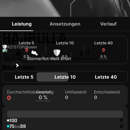
ROMARIO
Leistung
Ansetzungen
Verlauf
HAJRULLA
Letzte 5
Letzte 10
Letzte 40
#21
ST
0
Follower
0
0
0
#11
0 %
0 %
0 %
ALB
27 Jahre
Stürmer
Rot-Weiß Erfurt
Trikotnummer
Breakdown
Letzte 5
Letzte 10
Letzte 40
Durchschnittsbewertung
Gespielt
Umfassend
Entscheidend
0
0 %
0
0
100
0
75
99
0
bis