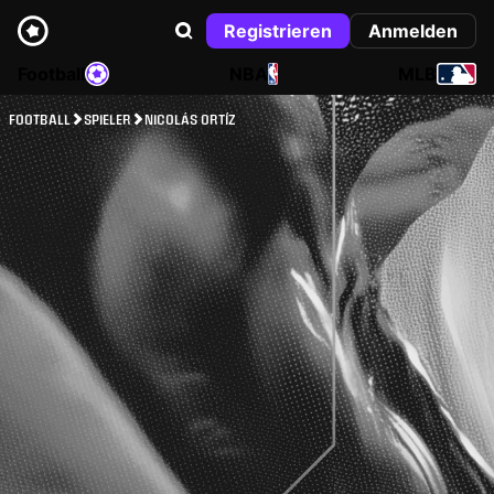
Registrieren
Anmelden
Football
NBA
MLB
FOOTBALL
SPIELER
NICOLÁS ORTÍZ