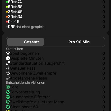
60
74
0
bis
50
59
0
bis
35
49
0
bis
20
34
0
bis
0
19
0
bis
DNP
0
Hat nicht gespielt
Gesamt
Pro 90 Min.
Statistiken
Spiel begonnen
0
Gespielte Minuten
0
Standardsituation ausgeführt
0
genauer Pass
0
Gewonnene Zweikämpfe
0
Abgefangene Pässe
0
Entscheidende Aktionen
Tore
0
Torvorbereitung
0
rausgeholte Elfmeter
0
Zweikämpfe als letzter Mann
0
clean sheet 60
0