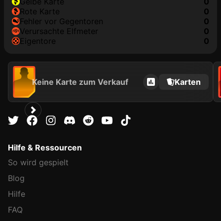
gelbe Karte
0
rote Karte
0
Fehler vor Gegentoren
0
Verursachte Elfmeter
0
Eigentore
0
Keine Karte zum Verkauf
Karten
Hilfe & Ressourcen
So wird gespielt
Blog
Hilfe
FAQ