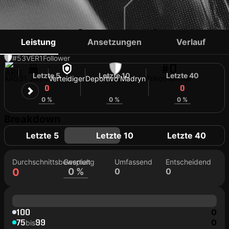
NICOLÁS ORTÍZ
Leistung
Ansetzungen
Verlauf
#53
VER
1
Follower
#0
Letzte 5
Letzte 10
Letzte 40
ARG
31 Jahre
Verteidiger
Deportivo Madryn
Trikotnummer
0
0
0
0 %
0 %
0 %
Breakdown
Letzte 5
Letzte 10
Letzte 40
Durchschnittsbewertung
Gespielt
Umfassend
Entscheidend
0
0 %
0
0
100
0
75
99
0
bis