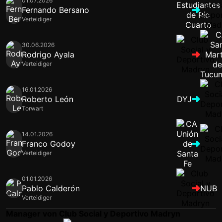
01.07.2026
Fernando Bersano
Verteidiger
30.06.2026
Rodrigo Ayala
Verteidiger
16.01.2026
Roberto León
DYJ
Torwart
14.01.2026
Franco Godoy
Verteidiger
01.01.2026
Pablo Calderón
NUB
Verteidiger
Manager von Club Social y Deportivo Madryn