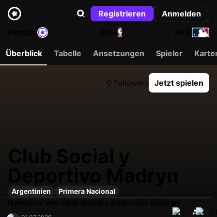
Registrieren
Anmelden
Football
NBA
MLB
Überblick
Tabelle
Ansetzungen
Spieler
Karte
0 Followers
Jetzt spielen
Club Social y
Deportivo Madryn
Argentinien
Primera Nacional
Transfers von Club Social y Deportivo Madryn