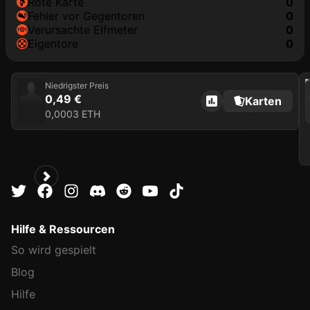
rote Karte
0
Fehler vor Gegentoren
0
Verursachte Elfmeter
0
Eigentore
0
202
Niedrigster Preis
0,49 €
Karten
0,0003 ETH
Hilfe & Ressourcen
So wird gespielt
Blog
Hilfe