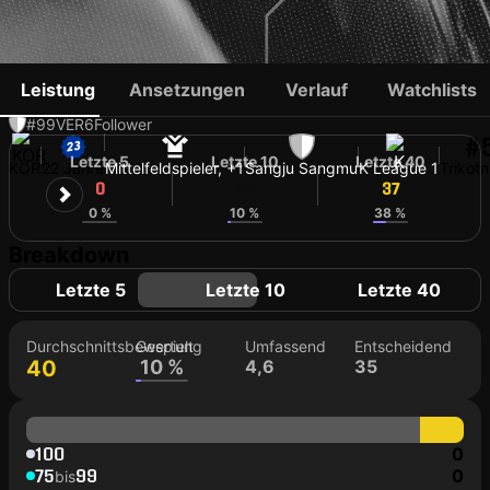
YOON JAE-SEOK
Leistung
Ansetzungen
Verlauf
Watchlists
#99
VER
6
Follower
#
Letzte 5
Letzte 10
Letzte 40
KOR
22 Jahre
Mittelfeldspieler, +1
Sangju Sangmu
K League 1
Trikot
0
39
37
0 %
10 %
38 %
Breakdown
Letzte 5
Letzte 10
Letzte 40
Durchschnittsbewertung
Gespielt
Umfassend
Entscheidend
40
10 %
4,6
35
100
0
75
99
0
bis