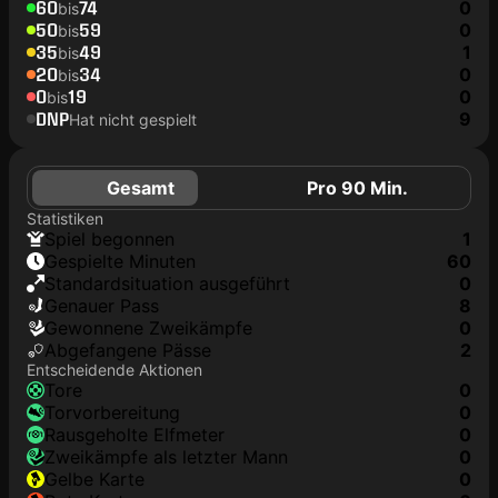
60
74
0
bis
50
59
0
bis
35
49
1
bis
20
34
0
bis
0
19
0
bis
DNP
9
Hat nicht gespielt
Gesamt
Pro 90 Min.
Statistiken
Spiel begonnen
1
Gespielte Minuten
60
Standardsituation ausgeführt
0
genauer Pass
8
Gewonnene Zweikämpfe
0
Abgefangene Pässe
2
Entscheidende Aktionen
Tore
0
Torvorbereitung
0
rausgeholte Elfmeter
0
Zweikämpfe als letzter Mann
0
gelbe Karte
0