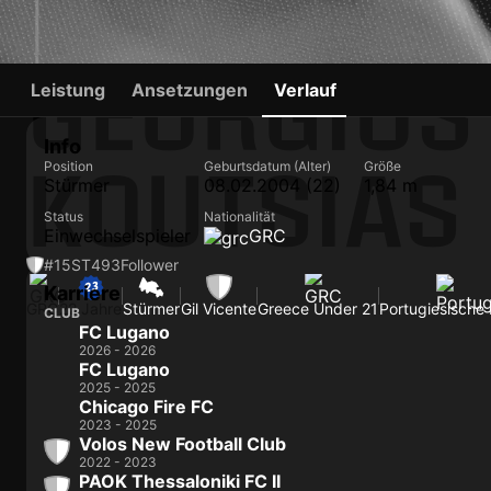
GEORGIOS
Leistung
Ansetzungen
Verlauf
Info
KOUTSIAS
Position
Geburtsdatum (Alter)
Größe
Stürmer
08.02.2004 (22)
1,84 m
Status
Nationalität
Einwechselspieler
GRC
#15
ST
493
Follower
Karriere
GRC
22 Jahre
Stürmer
Gil Vicente
Greece Under 21
Portugiesische 
CLUB
FC Lugano
2026 - 2026
FC Lugano
2025 - 2025
Chicago Fire FC
2023 - 2025
Volos New Football Club
2022 - 2023
PAOK Thessaloniki FC II