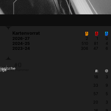
Kartenvorrat
2026-27
2
1
0
2024-25
510
81
4
2023-24
306
47
6
#0
Liga
Trikotnummer
18
3
33
9
57
5
20
3
16
9