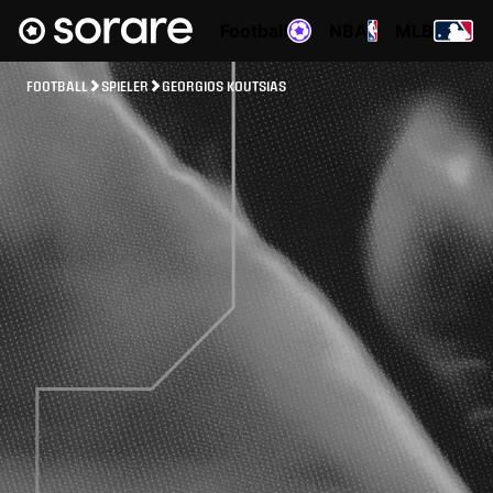
Football
NBA
MLB
FOOTBALL
SPIELER
GEORGIOS KOUTSIAS