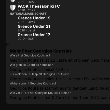
2021 - 2022
PAOK Thessaloniki FC
2020 - 2022
NATIONALMANNSCHAFT
Greece Under 19
2021 - 2023
Greece Under 21
2020 - Jetzt
Greece Under 17
2019 - 2021
Mehr über Georgios Koutsias
Wie alt ist Georgios Koutsias?
Georgios Koutsias ist 22 Jahre alt und sein Geburtsta
Wie groß ist Georgios Koutsias?
Georgios Koutsias misst 1,84 m.
Für welchen Club spielt Georgios Koutsias?
Georgios Koutsias spielt für Gil Vicente FC. Außerdem
Woher stammt Georgios Koutsias?
Georgios Koutsias stammt aus folgendem Land: Griec
Wie viele Tore hat Georgios Koutsias erzielt?
Georgios Koutsias hat 0 Tore für das Team Gil Vicente