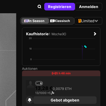
Registrieren
Anmelden
Limited
In Season
Klassisch
Kaufhistorie
1 Woche
(€)
20
10
0
Auktionen
5 h 46 min
+5
13,28 €
0,0079 ETH
13/1000 •
5
Gebot abgeben