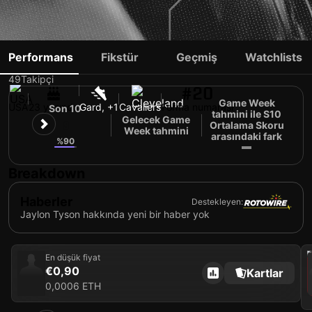
JAYLON TYSON
Performans
Fikstür
Geçmiş
Watchlists
49
Takipçi
#20
Game Week
USA
23 yaşında
Gard, +1
Cavaliers
Forma numarası
Son 10
tahmini ile S10
Gelecek Game
Ortalama Skoru
9
Week tahmini
arasındaki fark
%90
Breakdown
Haberler
Destekleyen:
Jaylon Tyson hakkında yeni bir haber yok
202
En düşük fiyat
€0,90
Kartlar
0,0006 ETH