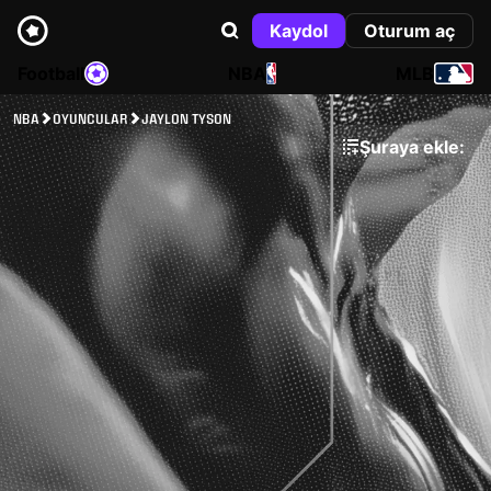
Kaydol
Oturum aç
Football
NBA
MLB
NBA
OYUNCULAR
JAYLON TYSON
Şuraya ekle: