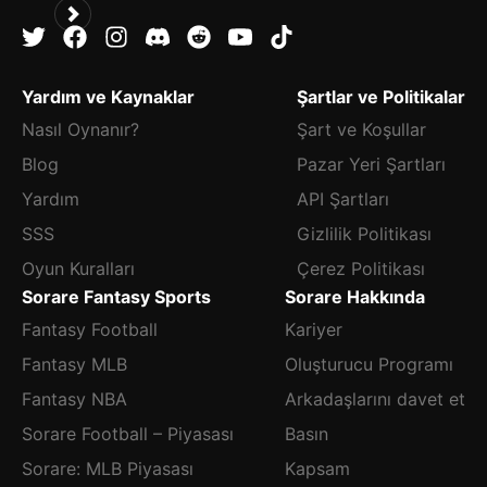
Yardım ve Kaynaklar
Şartlar ve Politikalar
Nasıl Oynanır?
Şart ve Koşullar
Blog
Pazar Yeri Şartları
Yardım
API Şartları
SSS
Gizlilik Politikası
Oyun Kuralları
Çerez Politikası
Sorare Fantasy Sports
Sorare Hakkında
Fantasy Football
Kariyer
Fantasy MLB
Oluşturucu Programı
Fantasy NBA
Arkadaşlarını davet et
Sorare Football – Piyasası
Basın
Sorare: MLB Piyasası
Kapsam