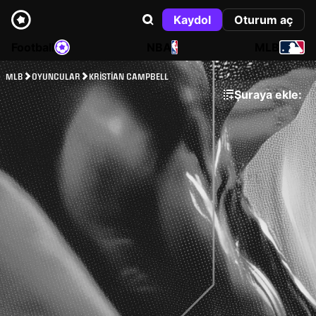
Kaydol
Oturum aç
Football
NBA
MLB
MLB
OYUNCULAR
KRISTIAN CAMPBELL
Şuraya ekle: