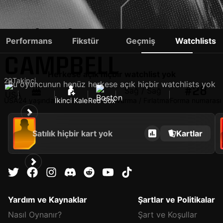
KRISTIAN
Performans
Fikstür
Geçmiş
Watchlists
CAMPBELL
Herkese açık hiçbir watchlist yok
29
Takipçi
Bu oyuncunun henüz herkese açık hiçbir watchlists yok
#28
Sağ / Sağ
USA
24 yaşında
İkinci Kale
Red Sox
Vurma / Fırlatma
Forma numarası
Satılık hiçbir kart yok
Kartlar
Yardım ve Kaynaklar
Şartlar ve Politikalar
Nasıl Oynanır?
Şart ve Koşullar