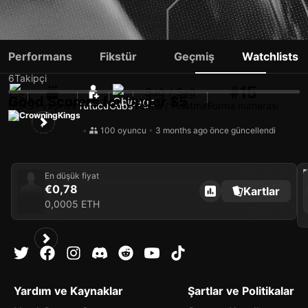
CARSON KELLY
Performans
Fikstür
Geçmiş
Watchlists
6
Takipçi
#15
Sağ / Sağ
Good Scorers for Under $5
USA
31 yaşında
Tutucu
Cubs
Vurma / Fırlatma
Forma numarası
CrowningKings
•
100 oyuncu
•
3 months ago önce güncellendi
202
En düşük fiyat
€0,78
Kartlar
0,0005 ETH
Yardım ve Kaynaklar
Şartlar ve Politikalar