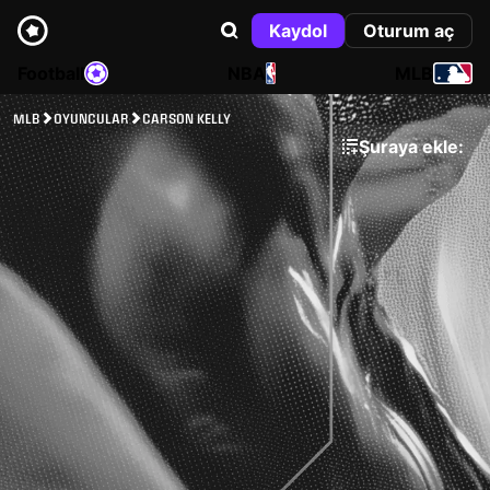
Kaydol
Oturum aç
Football
NBA
MLB
MLB
OYUNCULAR
CARSON KELLY
Şuraya ekle: