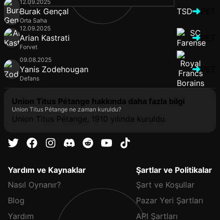
12.09.2025
Burak Gençal
TSD
PET
Orta Saha
12.09.2025
Arian Kastrati
PET
Forvet
09.08.2025
Yanis Zodehougan
PET
Defans
Union Titus Pétange hakkında daha fazla bilgi
Union Titus Pétange ne zaman kuruldu?
Union Titus Pétange, 1910 yılında kuruldu.
Yardım ve Kaynaklar
Şartlar ve Politikalar
Nasıl Oynanır?
Şart ve Koşullar
Blog
Pazar Yeri Şartları
Yardım
API Şartları