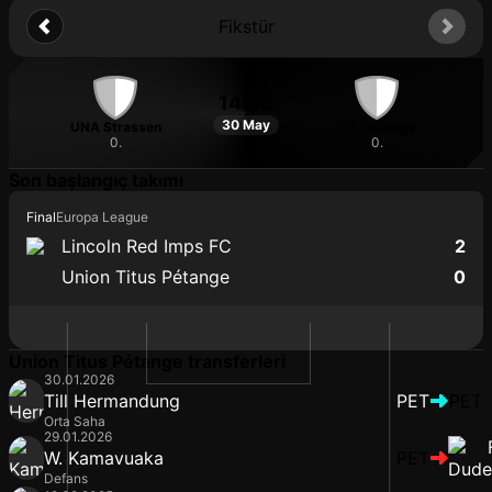
Fikstür
14:00
30 May
UNA Strassen
UT Pétange
0.
0.
Son başlangıç takımı
Final
Europa League
Lincoln Red Imps FC
2
Union Titus Pétange
0
Union Titus Pétange transferleri
30.01.2026
Till Hermandung
PET
PET
Orta Saha
29.01.2026
W. Kamavuaka
PET
Defans