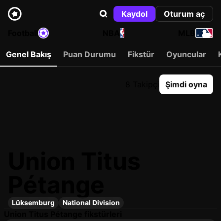
Kaydol
Oturum aç
Football
NBA
MLB
Genel Bakış
Puan Durumu
Fikstür
Oyuncular
8 Takipçi
Şimdi oyna
Union Titus
Pétange
Lüksemburg
National Division
Union Titus Pétange fikstürleri