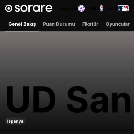
Football
NBA
MLB
Genel Bakış
Puan Durumu
Fikstür
Oyuncular
UD San
İspanya