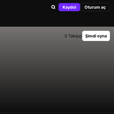
Kaydol
Oturum aç
0 Takipçi
Şimdi oyna