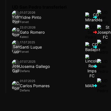
UD San Pedro transferleri
01.07.2026
Yidne Pinto
Forvet
23.01.2026
Gato Romero
Kaleci
17.07.2025
Santi Luque
Forvet
07.07.2025
Josema Gallego
Defans
01.07.2025
Carlos Pomares
MAR
Defans