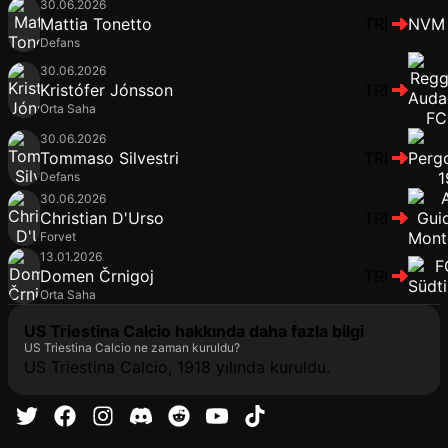
30.06.2026
Mattia Tonetto
TRI
NVM
Defans
30.06.2026
Kristófer Jónsson
TRI
Orta Saha
30.06.2026
Tommaso Silvestri
TRI
Defans
30.06.2026
Christian D'Urso
TRI
Forvet
13.01.2026
Domen Črnigoj
TRI
Orta Saha
US Triestina Calcio hakkında daha fazla bilgi
US Triestina Calcio ne zaman kuruldu?
US Triestina Calcio, 1918 yılında kuruldu.