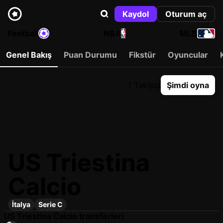
Kaydol
Oturum aç
Football
NBA
MLB
Genel Bakış
Puan Durumu
Fikstür
Oyuncular
1 Takipçi
Şimdi oyna
US Triestina
Calcio
İtalya
Serie C
US Triestina Calcio transferleri