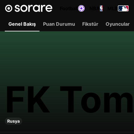
Football
NBA
MLB
Genel Bakış
Puan Durumu
Fikstür
Oyuncular
FK Tom
Rusya