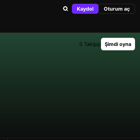
Kaydol
Oturum aç
0 Takipçi
Şimdi oyna