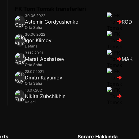
FK Tom Tomsk transferleri
30.06.2022
Astemir Gordyushenko
ROD
Orta Saha
30.06.2022
Igor Klimov
Defans
31.12.2021
Marat Apshatsev
MAK
Orta Saha
28.07.2021
Dmitri Kayumov
Orta Saha
16.07.2021
Nikita Zubchikhin
Kaleci
orts
Sorare Hakkında