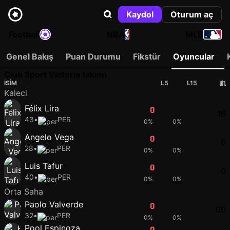
Kaydol
Oturum aç
Football
NBA
MLB
Genel Bakış
Puan Durumu
Fikstür
Oyuncular
Club Sport Victoria takımı
İSIM
L5
L15
Kaleci
Félix Lira
0
0
16
43
•
PER
0%
0%
Angelo Vega
0
0
0
28
•
PER
0%
0%
Luis Tafur
0
0
0
40
•
PER
0%
0%
Orta Saha
Paolo Valverde
0
0
60
32
•
PER
0%
0%
Pool Espinoza
0
0