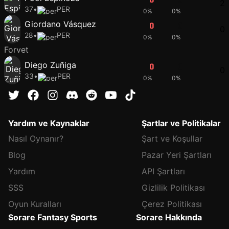
2
37
•
PER
0%
0%
Giordano Vásquez
0
0
0
28
•
PER
0%
0%
Forvet
Diego Zuñiga
0
0
0
33
•
PER
0%
0%
Yardım ve Kaynaklar
Şartlar ve Politikalar
Nasıl Oynanır?
Şart ve Koşullar
Blog
Pazar Yeri Şartları
Yardım
API Şartları
SSS
Gizlilik Politikası
Oyun Kuralları
Çerez Politikası
Sorare Fantasy Sports
Sorare Hakkında