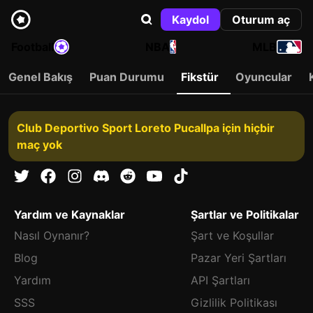
Kaydol
Oturum aç
Football
NBA
MLB
Genel Bakış
Puan Durumu
Fikstür
Oyuncular
Club Deportivo Sport Loreto Pucallpa için hiçbir
maç yok
Yardım ve Kaynaklar
Şartlar ve Politikalar
Nasıl Oynanır?
Şart ve Koşullar
Blog
Pazar Yeri Şartları
Yardım
API Şartları
SSS
Gizlilik Politikası