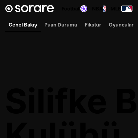
Football
NBA
MLB
Genel Bakış
Puan Durumu
Fikstür
Oyuncular
Silifke 
Kulübü