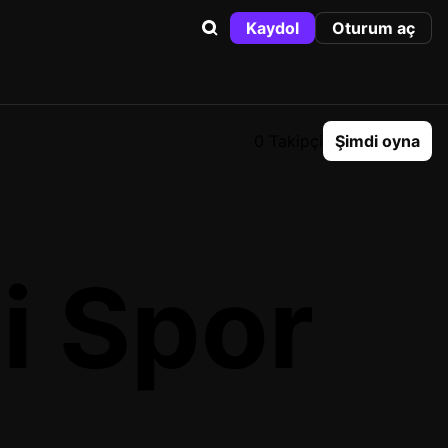
Kaydol
Oturum aç
0 Takipçi
Şimdi oyna
si Spor