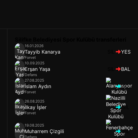
Silifke Belediyesi Spor Kulübü transferleri
16.01.2026
Tayyib Kanarya
SIL
YES
Forvet
10.09.2025
Erşan Yaşa
SIL
BAL
Defans
27.08.2025
İslam Aydın
SIL
Forvet
26.08.2025
İlkay İşler
SIL
Forvet
19.08.2025
Muharrem Çizgili
SIL
Defans