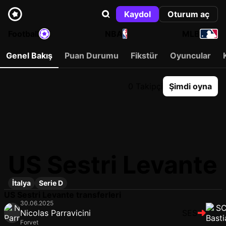
Kaydol
Oturum aç
Football
NBA
MLB
Genel Bakış
Puan Durumu
Fikstür
Oyuncular
0 Takipçi
Şimdi oyna
US Sestri Levante
İtalya
Serie D
US Sestri Levante transferleri
30.06.2025
Nicolas Parravicini
SES
Forvet