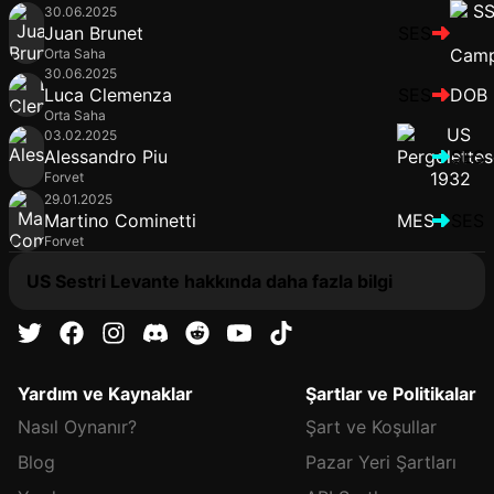
30.06.2025
Juan Brunet
SES
Orta Saha
30.06.2025
Luca Clemenza
SES
DOB
Orta Saha
03.02.2025
Alessandro Piu
SES
Forvet
29.01.2025
Martino Cominetti
MES
SES
Forvet
US Sestri Levante hakkında daha fazla bilgi
Yardım ve Kaynaklar
Şartlar ve Politikalar
Nasıl Oynanır?
Şart ve Koşullar
Blog
Pazar Yeri Şartları