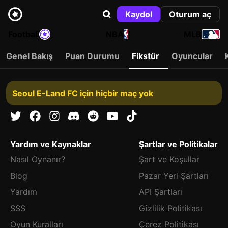
Kaydol
Oturum aç
Football
NBA
MLB
Genel Bakış
Puan Durumu
Fikstür
Oyuncular
Seoul E-Land FC için hiçbir maç yok
Yardım ve Kaynaklar
Şartlar ve Politikalar
Nasıl Oynanır?
Şart ve Koşullar
Blog
Pazar Yeri Şartları
Yardım
API Şartları
SSS
Gizlilik Politikası
Oyun Kuralları
Çerez Politikası