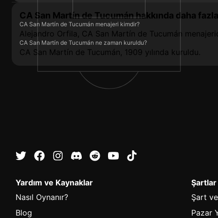
CA San Martín de Tucumán hakkında daha fazla 
CA San Martín de Tucumán menajeri kimdir?
Alejandro Orfila, CA San Martín de Tucumán menajerid
CA San Martín de Tucumán ne zaman kuruldu?
CA San Martín de Tucumán, 1909 yılında kuruldu.
Yardım ve Kaynaklar
Şartlar
Nasıl Oynanır?
Şart ve
Blog
Pazar Y