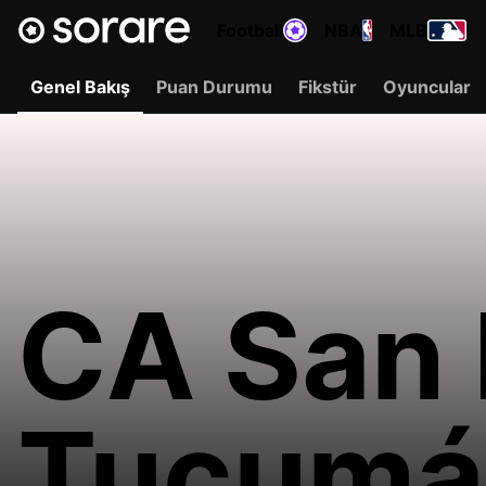
Football
NBA
MLB
Genel Bakış
Puan Durumu
Fikstür
Oyuncular
CA San 
Tucumá