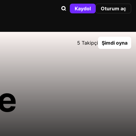
Kaydol
Oturum aç
5 Takipçi
Şimdi oyna
e