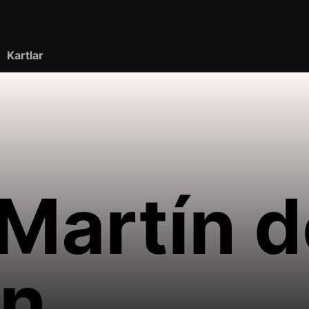
Kartlar
Martín d
n