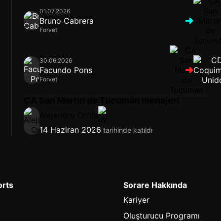
01.07.2026
Bruno Cabrera
Forvet
30.06.2026
Facundo Pons
Forvet
CA San Martín de Tucumán menajeri
Alejandro Orfila
14 Haziran 2026
tarihinde katıldı
orts
Sorare Hakkında
Kariyer
Oluşturucu Programı