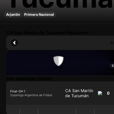
Arjantin
Primera Nacional
CA San Martín de Tucumán fikstürleri
F
0
1
Tigre
Son başlangıç takımı
CA San Martín
Final
-
OH 1
0
Superliga Argentina de Fútbol
de Tucumán