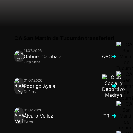
CA San Martín de Tucumán transferleri
11.07.2026
Gabriel Carabajal
QAC
Orta Saha
01.07.2026
Rodrigo Ayala
Defans
01.07.2026
Álvaro Veliez
TRI
Forvet