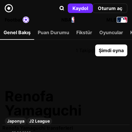
Kaydol
Oturum aç
Football
NBA
MLB
Genel Bakış
Puan Durumu
Fikstür
Oyuncular
1 Takipçi
Şimdi oyna
Renofa
Yamaguchi
Japonya
J2 League
Renofa Yamaguchi transferleri