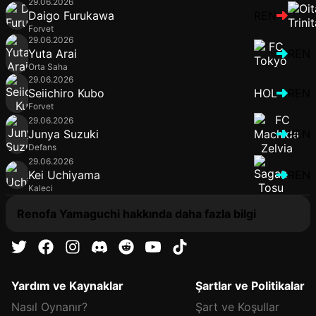
29.06.2026
Daigo Furukawa
REN
Forvet
29.06.2026
Yuta Arai
REN
Orta Saha
29.06.2026
Seiichiro Kubo
HOL
REN
Forvet
29.06.2026
Junya Suzuki
REN
Defans
29.06.2026
Kei Uchiyama
REN
Kaleci
Renofa Yamaguchi hakkında daha fazla bilgi
Yardım ve Kaynaklar
Şartlar ve Politikalar
Nasıl Oynanır?
Şart ve Koşullar