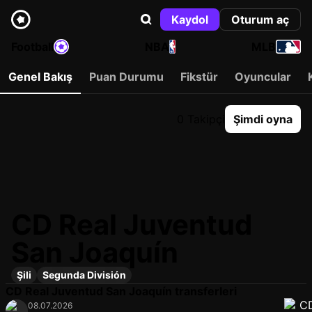
Kaydol
Oturum aç
Football
NBA
MLB
Genel Bakış
Puan Durumu
Fikstür
Oyuncular
0 Takipçi
Şimdi oyna
CD Real Juventud
San Joaquín
Şili
Segunda División
CD Real Juventud San Joaquín transferleri
08.07.2026