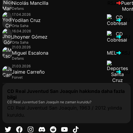
Nicolás Mancilla
RSJ
Defans
17.04.2026
Yodilan Cruz
RSJ
Orta Saha
16.04.2026
Jhoyner Gómez
RSJ
Orta Saha
21.03.2026
Miguel Escalona
MEL
RSJ
Defans
21.03.2026
Jaime Carreño
RSJ
Forvet
CD Real Juventud San Joaquín hakkında daha fazla
bilgi
CD Real Juventud San Joaquín ne zaman kuruldu?
CD Real Juventud San Joaquín, 1963 / 2012 yılında
kuruldu.