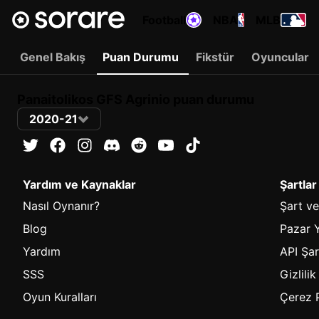
Football
NBA
MLB
Genel Bakış
Puan Durumu
Fikstür
Oyuncular
Panaitolikos GFS Agrinio puan durumu
2020-21
Yardım ve Kaynaklar
Şartlar
Nasıl Oynanır?
Şart ve
Blog
Pazar Y
Yardım
API Şar
SSS
Gizlilik
Oyun Kuralları
Çerez P