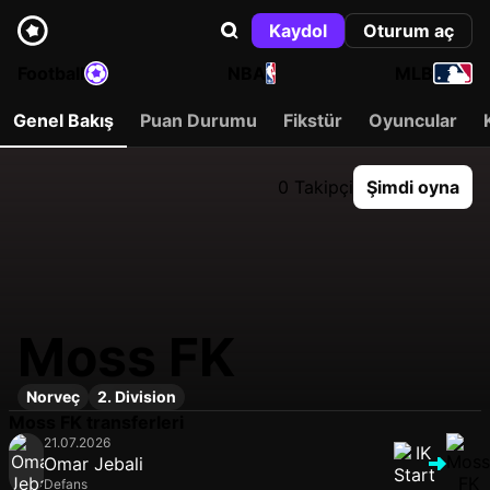
Kaydol
Oturum aç
Football
NBA
MLB
Genel Bakış
Puan Durumu
Fikstür
Oyuncular
0 Takipçi
Şimdi oyna
Moss FK
Norveç
2. Division
Moss FK transferleri
21.07.2026
Omar Jebali
Defans