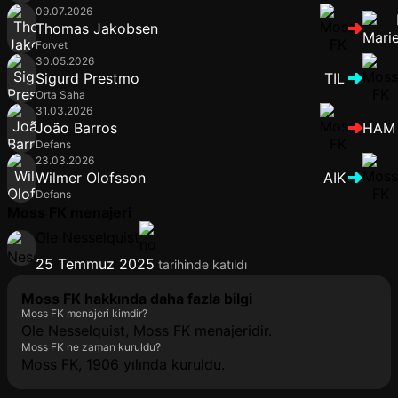
09.07.2026
Thomas Jakobsen
Forvet
30.05.2026
Sigurd Prestmo
TIL
Orta Saha
31.03.2026
João Barros
HAM
Defans
23.03.2026
Wilmer Olofsson
AIK
Defans
Moss FK menajeri
Ole Nesselquist
25 Temmuz 2025
tarihinde katıldı
Moss FK hakkında daha fazla bilgi
Moss FK menajeri kimdir?
Ole Nesselquist, Moss FK menajeridir.
Moss FK ne zaman kuruldu?
Moss FK, 1906 yılında kuruldu.