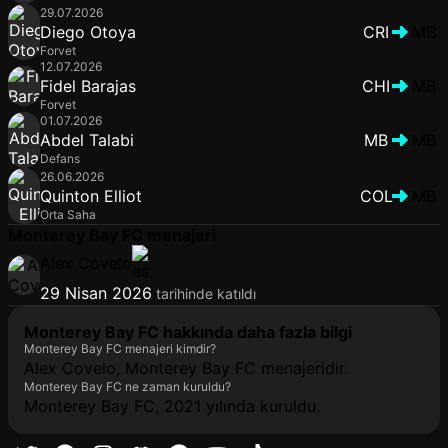
29.07.2026
Diego Otoya
CRI
MB
Forvet
12.07.2026
Fidel Barajas
CHI
MB
Forvet
01.07.2026
Abdel Talabi
MB
MB
Defans
26.06.2026
Quinton Elliot
COL
MB
Orta Saha
Monterey Bay FC menajeri
Alex Covelo
29 Nisan 2026
tarihinde katıldı
Monterey Bay FC hakkında daha fazla bilgi
Monterey Bay FC menajeri kimdir?
Alex Covelo, Monterey Bay FC menajeridir.
Monterey Bay FC ne zaman kuruldu?
Monterey Bay FC, 2021 yılında kuruldu.