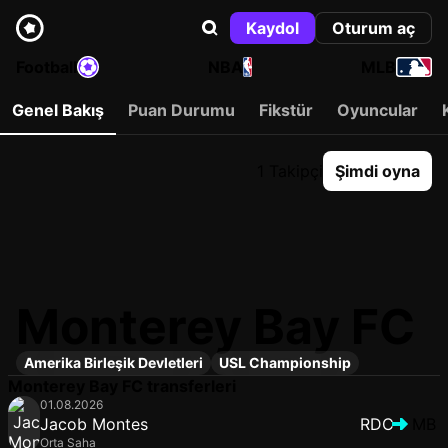
Kaydol
Oturum aç
Football
NBA
MLB
Genel Bakış
Puan Durumu
Fikstür
Oyuncular
1 Takipçi
Şimdi oyna
Monterey Bay FC
Amerika Birleşik Devletleri
USL Championship
Monterey Bay FC transferleri
01.08.2026
Jacob Montes
RDC
MB
Orta Saha