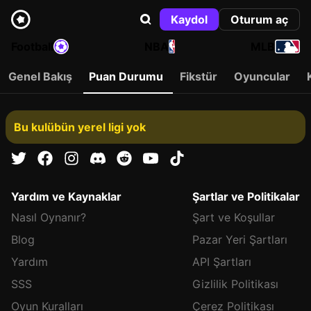
Kaydol
Oturum aç
Football
NBA
MLB
Genel Bakış
Puan Durumu
Fikstür
Oyuncular
Bu kulübün yerel ligi yok
Yardım ve Kaynaklar
Şartlar ve Politikalar
Nasıl Oynanır?
Şart ve Koşullar
Blog
Pazar Yeri Şartları
Yardım
API Şartları
SSS
Gizlilik Politikası
Oyun Kuralları
Çerez Politikası