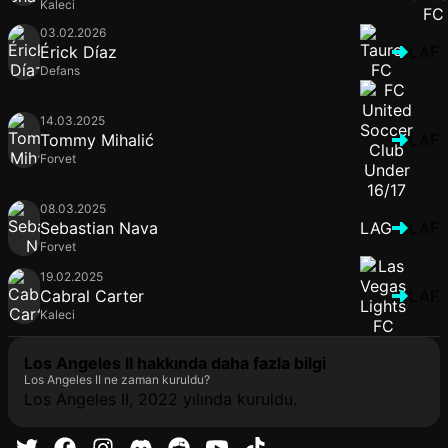
Kaleci
03.02.2026
Érick Díaz
LAF
Defans
14.03.2025
Tommy Mihalić
LAF
Forvet
08.03.2025
Sebastian Nava
LAG
LAF
Forvet
19.02.2025
Cabral Carter
LAF
Kaleci
Los Angeles II hakkında daha fazla bilgi
Los Angeles II ne zaman kuruldu?
Los Angeles II, 2022 yılında kuruldu.