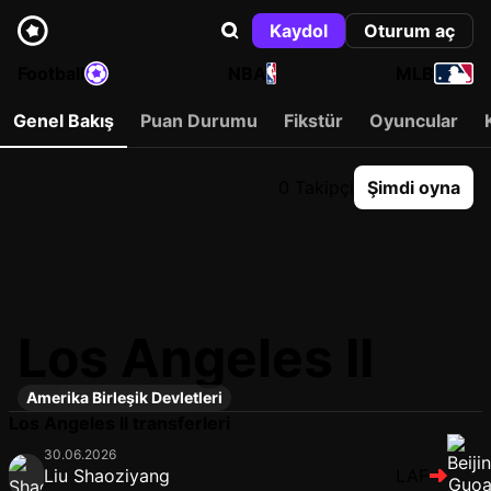
Kaydol
Oturum aç
Football
NBA
MLB
Genel Bakış
Puan Durumu
Fikstür
Oyuncular
0 Takipçi
Şimdi oyna
Los Angeles II
Amerika Birleşik Devletleri
Los Angeles II transferleri
30.06.2026
Liu Shaoziyang
LAF