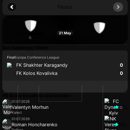
Fikstür
00:00
21 May
Kolos Kovalivka
Desna
0.
Son başlangıç takımı
Final
Europa Conference League
FK Shakhter Karagandy
0
FK Kolos Kovalivka
0
FK Kolos Kovalivka transferleri
01.07.2026
Valentyn Morhun
KOL
Kaleci
01.07.2026
Roman Honcharenko
KOL
Defans