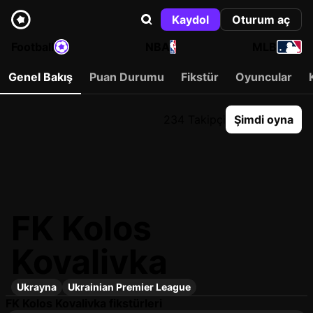
Kaydol
Oturum aç
Football
NBA
MLB
Genel Bakış
Puan Durumu
Fikstür
Oyuncular
234 Takipçi
Şimdi oyna
FK Kolos
Kovalivka
Ukrayna
Ukrainian Premier League
FK Kolos Kovalivka fikstürleri