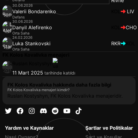
30.06.2026
Valerii Bondarenko
KOL
LIV
Defans
30.06.2026
Danyil Alefirenko
KOL
CHO
Orta Saha
24.02.2026
Luka Stankovski
RKR
KOL
Orta Saha
FK Kolos Kovalivka menajeri
Ruslan Kostyshyn
11 Mart 2025
tarihinde katıldı
FK Kolos Kovalivka hakkında daha fazla bilgi
FK Kolos Kovalivka menajeri kimdir?
Ruslan Kostyshyn, FK Kolos Kovalivka menajeridir.
Yardım ve Kaynaklar
Şartlar ve Politikalar
Nasıl Oynanır?
Şart ve Koşullar