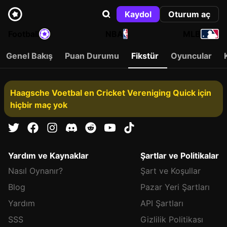
Kaydol
Oturum aç
Football
NBA
MLB
Genel Bakış
Puan Durumu
Fikstür
Oyuncular
Haagsche Voetbal en Cricket Vereniging Quick için
hiçbir maç yok
Yardım ve Kaynaklar
Şartlar ve Politikalar
Nasıl Oynanır?
Şart ve Koşullar
Blog
Pazar Yeri Şartları
Yardım
API Şartları
SSS
Gizlilik Politikası