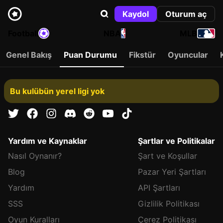
Kaydol
Oturum aç
Football
NBA
MLB
Genel Bakış
Puan Durumu
Fikstür
Oyuncular
Bu kulübün yerel ligi yok
Yardım ve Kaynaklar
Şartlar ve Politikalar
Nasıl Oynanır?
Şart ve Koşullar
Blog
Pazar Yeri Şartları
Yardım
API Şartları
SSS
Gizlilik Politikası
Oyun Kuralları
Çerez Politikası