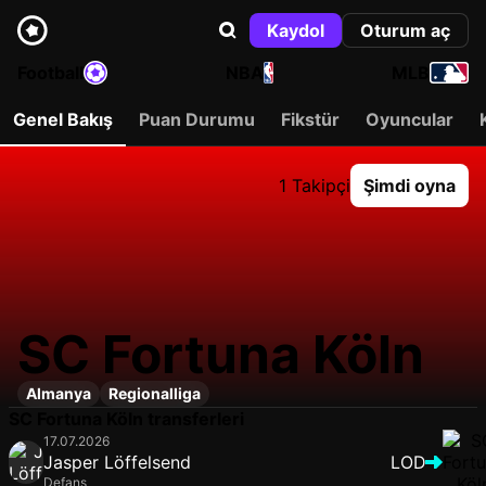
Kaydol
Oturum aç
Football
NBA
MLB
Genel Bakış
Puan Durumu
Fikstür
Oyuncular
1 Takipçi
Şimdi oyna
SC Fortuna Köln
Almanya
Regionalliga
SC Fortuna Köln transferleri
17.07.2026
Jasper Löffelsend
LOD
Defans