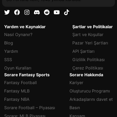
Yardım ve Kaynaklar
Şartlar ve Politikalar
Nasıl Oynanır?
Şart ve Koşullar
Blog
Pazar Yeri Şartları
Yardım
API Şartları
SSS
Gizlilik Politikası
Oyun Kuralları
Çerez Politikası
Sorare Fantasy Sports
Sorare Hakkında
Fantasy Football
Kariyer
Fantasy MLB
Oluşturucu Programı
Fantasy NBA
Arkadaşlarını davet et
Sorare Football – Piyasası
Basın
Sorare: MLB Piyasası
Kapsam