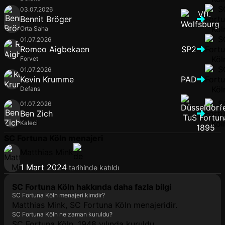
03.07.2026
Bennit Bröger
Orta Saha
01.07.2026
Romeo Aigbekaen
SP2
Forvet
01.07.2026
Kevin Krumme
PAD
Defans
01.07.2026
Ben Zich
Kaleci
SC Fortuna Köln menajeri
Matthias Mink
1 Mart 2024
tarihinde katıldı
SC Fortuna Köln hakkında daha fazla bilgi
SC Fortuna Köln menajeri kimdir?
Matthias Mink, SC Fortuna Köln menajeridir.
SC Fortuna Köln ne zaman kuruldu?
SC Fortuna Köln, 1948 yılında kuruldu.