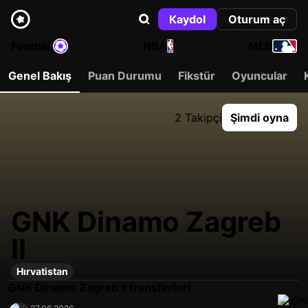
Kaydol
Oturum aç
Football
NBA
MLB
Genel Bakış
Puan Durumu
Fikstür
Oyuncular
2 Takipçi
Şimdi oyna
GNK Dinamo Zagreb
II
Hırvatistan
GNK Dinamo Zagreb II transferleri