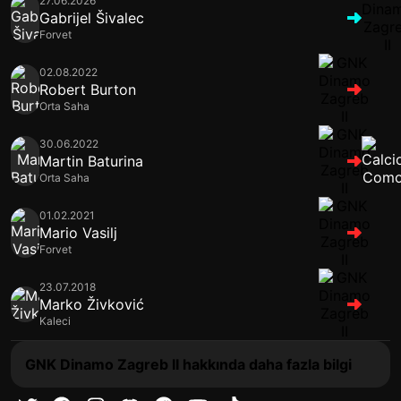
27.06.2026
Gabrijel Šivalec
Forvet
02.08.2022
Robert Burton
Orta Saha
30.06.2022
Martin Baturina
Orta Saha
01.02.2021
Mario Vasilj
Forvet
23.07.2018
Marko Živković
Kaleci
GNK Dinamo Zagreb II hakkında daha fazla bilgi